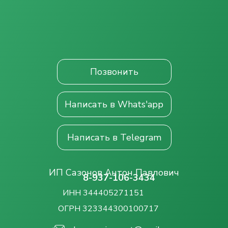
Позвонить
Написать в Whats'app
Написать в Telegram
ИП Сазонов Антон Павлович
8-937-106-3434
ИНН 344405271151
ОГРН 323344300100717