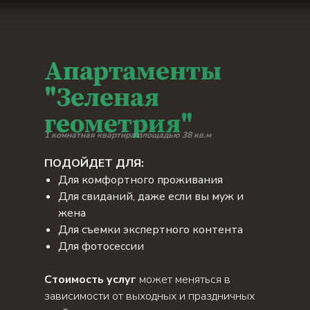
Апартаменты
"Зеленая
геометрия"
1 комнатная квартира площадью 38 кв.м
ПОДОЙДЕТ ДЛЯ:
Для кoмфoртнoгo пpoживания
Для свиданий, дaжe еcли вы муж и
женa
Для съeмки экcпeртного контeнтa
Для фотосeссии
Стоимость услуг
может меняться в
зависимости от выходных и праздничных