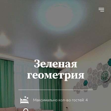
карту, в день выселения в течении 24 часов
🕒Заезд с 14.00
🕛Выезд до 12.00
Раннее заселение или поздний выезд возможен
случае, если предыдущая или следующая дата не
📲 УДАЛЕННЫЙ ДОСТУП в квартиру, заселение
удобное время
🪪Составление договора аренды, на основании 
📑 Предоставление отчетных документов (догов
оказания услуг, чек с QR кодом)
Зеленая
⛔️ Мы заботимся о комфорте не только наших го
дорогих соседей , поэтому необходимо соблюда
геометрия
тишины с 22 до 8. ВАЖНО! над входной дверью
видеонаблюдение, а в самой квартире датчики 
нарушении данного правила.
🚬❗️Курение в квартире запрещено. За курение 
предусмотрен штраф и выселение без возврата
Максимально кол-во гостей: 4
квартире установлены датчики дыма с сигнали
данного правила.